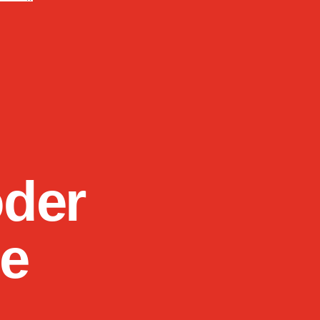
oder
te