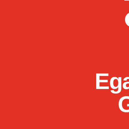
Ega
G