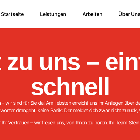
Startseite
Leistungen
Arbeiten
Über Un
t zu uns – ei
schnell
 – wir sind für Sie da! Am liebsten erreicht uns Ihr Anliegen über
rter drangeht, keine Panik: Der meldet sich zwar nicht zurück, wi
 Ihr Vertrauen – wir freuen uns, von Ihnen zu hören. Ihr Team Stein