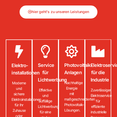
hier geht's zu unseren Leistungen
Service
Photovoltaik-
Elektroservi
Elektro-
für
Anlagen
für die
installationen
Lichtwerbung
Industrie
Nachhaltige
Moderne
Energie
und
Effektive
Zuverlässiger
mit
sichere
und
Elektroservice
maßgeschneiderten
Elektroinstallationen
auffällige
für
Photovoltaik-
für Ihr
Lichtwerbung
effiziente
Lösungen.
Zuhause
für eine
industrielle
oder