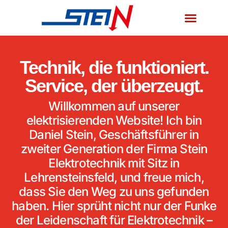
Technik, die funktioniert.
Service, der überzeugt.
Willkommen auf unserer
elektrisierenden Website! Ich bin
Daniel Stein, Geschäftsführer in
zweiter Generation der Firma Stein
Elektrotechnik mit Sitz in
Lehrensteinsfeld, und freue mich,
dass Sie den Weg zu uns gefunden
haben. Hier sprüht nicht nur der Funke
der Leidenschaft für Elektrotechnik –