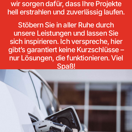
wir sorgen dafür, dass Ihre Projekte
hell erstrahlen und zuverlässig laufen.
Stöbern Sie in aller Ruhe durch
unsere Leistungen und lassen Sie
sich inspirieren. Ich verspreche, hier
gibt’s garantiert keine Kurzschlüsse –
nur Lösungen, die funktionieren. Viel
Spaß!